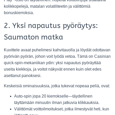
kolikkopelejä, matalan volatiliteetin ja välittömiä
bonuskierroksia.
2. Yksi napautus pyöräytys:
Saumaton matka
Kuvittele avaat puhelimesi kahvitauolla ja löydät odottavan
pyörivän pyörän, johon voit lyödä vetoa. Tämä on Casinian
quick‑spin-mekaniikan ydin: yksi napautus pyöräyttää
useita kiekkoja, ja voitot näkyvät ennen kuin olet edes
asettanut panoksesi.
Keskeisiä ominaisuuksia, jotka tukevat nopeaa peliä, ovat:
Auto‑spin jopa 20 kierrokselle—täydellinen
täyttämään minuutin ilman jatkuvia klikkauksia.
Välittömät voittoilmoitukset, jotka ilmestyvät heti, kun