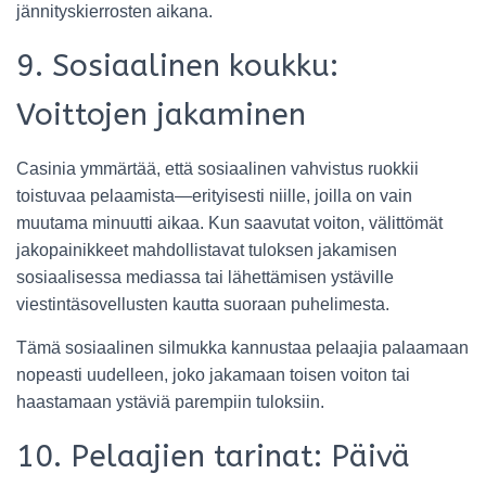
jännityskierrosten aikana.
9. Sosiaalinen koukku:
Voittojen jakaminen
Casinia ymmärtää, että sosiaalinen vahvistus ruokkii
toistuvaa pelaamista—erityisesti niille, joilla on vain
muutama minuutti aikaa. Kun saavutat voiton, välittömät
jakopainikkeet mahdollistavat tuloksen jakamisen
sosiaalisessa mediassa tai lähettämisen ystäville
viestintäsovellusten kautta suoraan puhelimesta.
Tämä sosiaalinen silmukka kannustaa pelaajia palaamaan
nopeasti uudelleen, joko jakamaan toisen voiton tai
haastamaan ystäviä parempiin tuloksiin.
10. Pelaajien tarinat: Päivä