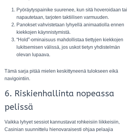
Pyöräytyspainike suurenee, kun sitä hoveroidaan tai
napautetaan, tarjoten taktiilisen varmuuden.
Panokset vahvistetaan lyhyellä animaatiolla ennen
kiekkojen käynnistymistä.
“Hold”-ominaisuus mahdollistaa tiettyjen kiekkojen
lukitsemisen välissä, jos uskot tietyn yhdistelmän
olevan lupaava.
Tämä sarja pitää mielen keskittyneenä tulokseen eikä
navigointiin.
6. Riskienhallinta nopeassa
pelissä
Vaikka lyhyet sessiot kannustavat rohkeisiin liikkeisiin,
Casinian suunnittelu hienovaraisesti ohjaa pelaajia