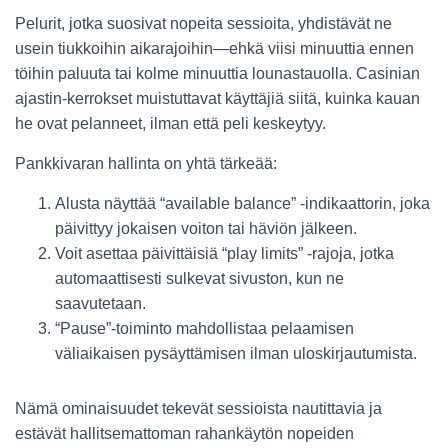
Pelurit, jotka suosivat nopeita sessioita, yhdistävät ne
usein tiukkoihin aikarajoihin—ehkä viisi minuuttia ennen
töihin paluuta tai kolme minuuttia lounastauolla. Casinian
ajastin-kerrokset muistuttavat käyttäjiä siitä, kuinka kauan
he ovat pelanneet, ilman että peli keskeytyy.
Pankkivaran hallinta on yhtä tärkeää:
Alusta näyttää “available balance” -indikaattorin, joka
päivittyy jokaisen voiton tai häviön jälkeen.
Voit asettaa päivittäisiä “play limits” -rajoja, jotka
automaattisesti sulkevat sivuston, kun ne
saavutetaan.
“Pause”-toiminto mahdollistaa pelaamisen
väliaikaisen pysäyttämisen ilman uloskirjautumista.
Nämä ominaisuudet tekevät sessioista nautittavia ja
estävät hallitsemattoman rahankäytön nopeiden