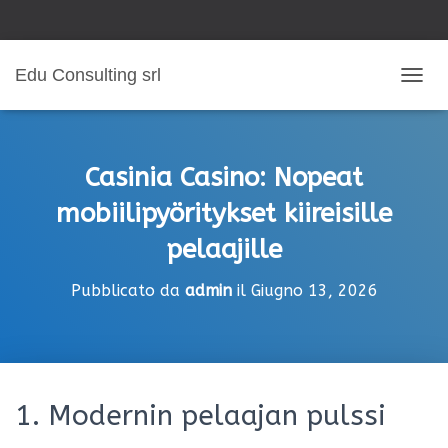
Edu Consulting srl
N
A
V
I
G
Casinia Casino: Nopeat
A
Z
mobiilipyöritykset kiireisille
I
pelaajille
O
N
E
Pubblicato da
admin
il
Giugno 13, 2026
T
O
G
G
L
E
1. Modernin pelaajan pulssi