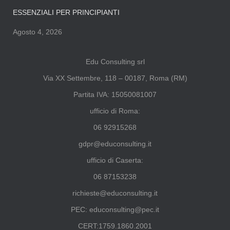
ESSENZIALI PER PRINCIPIANTI
Agosto 4, 2026
Edu Consulting srl
Via XX Settembre, 118 – 00187, Roma (RM)
Partita IVA: 15050081007
ufficio di Roma:
06 92915268
gdpr@educonsulting.it
ufficio di Caserta:
06 87153238
richieste@educonsulting.it
PEC: educonsulting@pec.it
CERT:1759.1860.2001