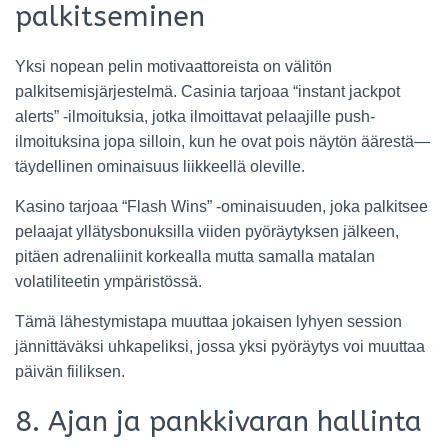
palkitseminen
Yksi nopean pelin motivaattoreista on välitön
palkitsemisjärjestelmä. Casinia tarjoaa “instant jackpot
alerts” -ilmoituksia, jotka ilmoittavat pelaajille push-
ilmoituksina jopa silloin, kun he ovat pois näytön äärestä—
täydellinen ominaisuus liikkeellä oleville.
Kasino tarjoaa “Flash Wins” -ominaisuuden, joka palkitsee
pelaajat yllätysbonuksilla viiden pyöräytyksen jälkeen,
pitäen adrenaliinit korkealla mutta samalla matalan
volatiliteetin ympäristössä.
Tämä lähestymistapa muuttaa jokaisen lyhyen session
jännittäväksi uhkapeliksi, jossa yksi pyöräytys voi muuttaa
päivän fiiliksen.
8. Ajan ja pankkivaran hallinta