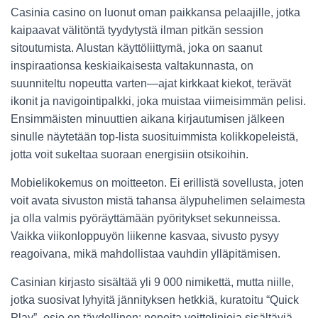
Casinia casino on luonut oman paikkansa pelaajille, jotka
kaipaavat välitöntä tyydytystä ilman pitkän session
sitoutumista. Alustan käyttöliittymä, joka on saanut
inspiraationsa keskiaikaisesta valtakunnasta, on
suunniteltu nopeutta varten—ajat kirkkaat kiekot, terävät
ikonit ja navigointipalkki, joka muistaa viimeisimmän pelisi.
Ensimmäisten minuuttien aikana kirjautumisen jälkeen
sinulle näytetään top-lista suosituimmista kolikkopeleistä,
jotta voit sukeltaa suoraan energisiin otsikoihin.
Mobielikokemus on moitteeton. Ei erillistä sovellusta, joten
voit avata sivuston mistä tahansa älypuhelimen selaimesta
ja olla valmis pyöräyttämään pyöritykset sekunneissa.
Vaikka viikonloppuyön liikenne kasvaa, sivusto pysyy
reagoivana, mikä mahdollistaa vauhdin ylläpitämisen.
Casinian kirjasto sisältää yli 9 000 nimikettä, mutta niille,
jotka suosivat lyhyitä jännityksen hetkkiä, kuratoitu “Quick
Play” -osio on täydellinen: nopeita voittolinjoja sisältäviä