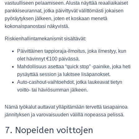
vastuulliseen pelaamiseen. Alusta näyttää reaaliaikaiset
pankkiseurannat, jotka päivittyvät välittömästi jokaisen
pyöräytyksen jälkeen, joten et koskaan menetä
kokonaispanostasi näkyvistä.
Riskienhallintamekanismit sisältävät:
Päivittäinen tappioraja-ilmoitus, joka ilmestyy, kun
olet hävinnyt €100 päivässä.
Mahdollisuus asettaa “quick stop” -painike, joka heti
pysäyttää session ja lukitsee lisäpanokset.
Auto‑cashout-vaihtoehdot, jotka laukeavat tietyn
voitto- tai häviösumman jälkeen.
Nämä työkalut auttavat ylläpitämään tervettä tasapainoa
jännityksen ja varovaisuuden välillä nopeassa pelissä.
7. Nopeiden voittojen