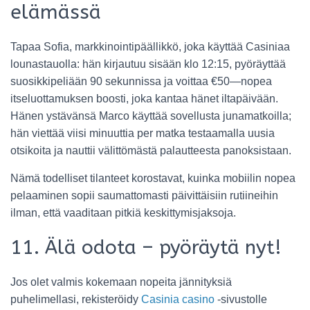
elämässä
Tapaa Sofia, markkinointipäällikkö, joka käyttää Casiniaa
lounastauolla: hän kirjautuu sisään klo 12:15, pyöräyttää
suosikkipeliään 90 sekunnissa ja voittaa €50—nopea
itseluottamuksen boosti, joka kantaa hänet iltapäivään.
Hänen ystävänsä Marco käyttää sovellusta junamatkoilla;
hän viettää viisi minuuttia per matka testaamalla uusia
otsikoita ja nauttii välittömästä palautteesta panoksistaan.
Nämä todelliset tilanteet korostavat, kuinka mobiilin nopea
pelaaminen sopii saumattomasti päivittäisiin rutiineihin
ilman, että vaaditaan pitkiä keskittymisjaksoja.
11. Älä odota – pyöräytä nyt!
Jos olet valmis kokemaan nopeita jännityksiä
puhelimellasi, rekisteröidy
Casinia casino
-sivustolle