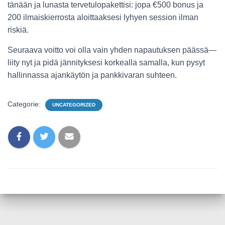
tänään ja lunasta tervetulopakettisi: jopa €500 bonus ja
200 ilmaiskierrosta aloittaaksesi lyhyen session ilman
riskiä.
Seuraava voitto voi olla vain yhden napautuksen päässä—
liity nyt ja pidä jännityksesi korkealla samalla, kun pysyt
hallinnassa ajankäytön ja pankkivaran suhteen.
Categorie:
UNCATEGORIZED