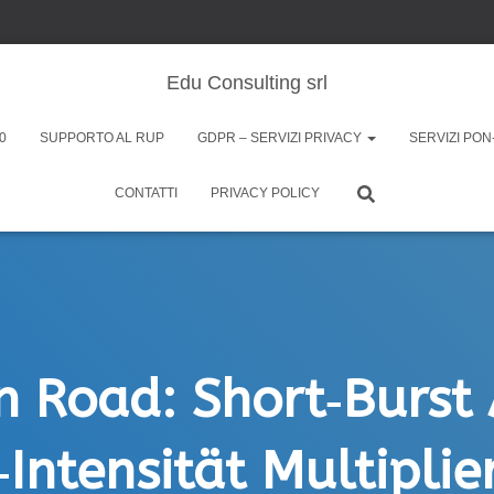
Edu Consulting srl
0
SUPPORTO AL RUP
GDPR – SERVIZI PRIVACY
SERVIZI PON
CONTATTI
PRIVACY POLICY
n Road: Short‑Burst 
Intensität Multiplie