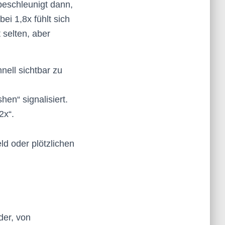
 beschleunigt dann,
ei 1,8x fühlt sich
 selten, aber
nell sichtbar zu
hen“ signalisiert.
2x“.
ld oder plötzlichen
der, von