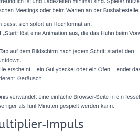
reundlich ist und Ladezeiten minimal sind. Spieler nutz
schen Meetings oder beim Warten an der Bushaltestelle.
m passt sich sofort an Hochformat an.
f „Start“ löst eine Animation aus, die das Huhn beim Vor
 Tap auf dem Bildschirm nach jedem Schritt startet den
untdown.
le erscheint – ein Gullydeckel oder ein Ofen – endet da
ttieren“-Geräusch.
ebnis verwandelt eine einfache Browser‑Seite in ein fess
 weniger als fünf Minuten gespielt werden kann.
ultiplier‑Impuls