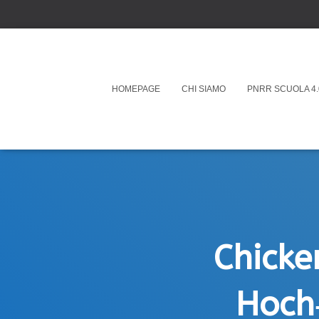
HOMEPAGE
CHI SIAMO
PNRR SCUOLA 4.
Chicke
Hoch‑