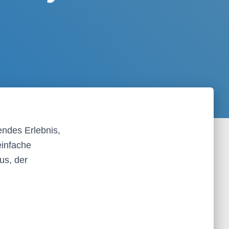
endes Erlebnis,
einfache
us, der