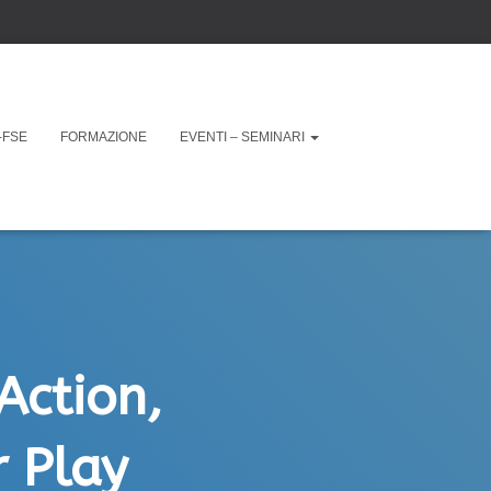
-FSE
FORMAZIONE
EVENTI – SEMINARI
Action,
r Play