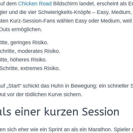
auf dem
Chicken Road
Bildschirm landet, erscheint als E
ler und die vier Schwierigkeits‑Knöpfe – Easy, Medium
ten Kurz‑Session‑Fans wählen Easy oder Medium, weil s
Outs ermöglichen.
tte, geringes Risiko.
hritte, moderates Risiko.
tte, höheres Risiko.
Schritte, extremes Risiko.
auf „Start“ schickt das Huhn in Bewegung; ein schneller
t vor der tödlichen Kurve sichern.
uls einer kurzen Session
n sich eher wie ein Sprint an als ein Marathon. Spieler d