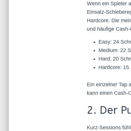
Wenn ein Spieler 
Einsatz‑Schiebereg
Hardcore. Die meis
und häufige Cash‑
Easy: 24 Schri
Medium: 22 Sc
Hard: 20 Schri
Hardcore: 15 
Ein einzelner Tap 
kann einen Cash‑Ou
2. Der P
Kurz‑Sessions fühle