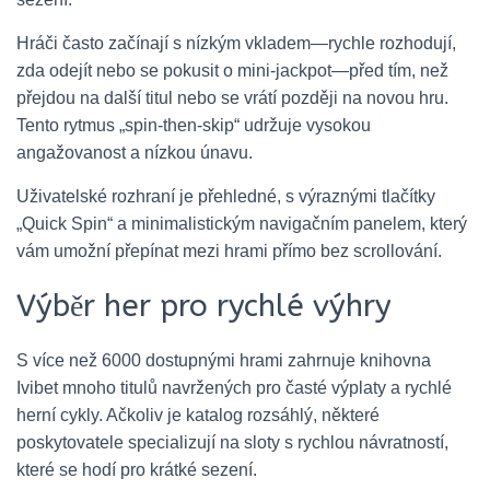
Hráči často začínají s nízkým vkladem—rychle rozhodují,
zda odejít nebo se pokusit o mini‑jackpot—před tím, než
přejdou na další titul nebo se vrátí později na novou hru.
Tento rytmus „spin‑then‑skip“ udržuje vysokou
angažovanost a nízkou únavu.
Uživatelské rozhraní je přehledné, s výraznými tlačítky
„Quick Spin“ a minimalistickým navigačním panelem, který
vám umožní přepínat mezi hrami přímo bez scrollování.
Výběr her pro rychlé výhry
S více než 6000 dostupnými hrami zahrnuje knihovna
Ivibet mnoho titulů navržených pro časté výplaty a rychlé
herní cykly. Ačkoliv je katalog rozsáhlý, některé
poskytovatele specializují na sloty s rychlou návratností,
které se hodí pro krátké sezení.