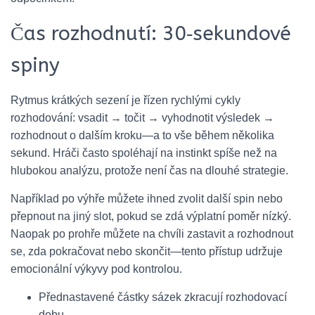
Čas rozhodnutí: 30‑sekundové
spiny
Rytmus krátkých sezení je řízen rychlými cykly
rozhodování: vsadit → točit → vyhodnotit výsledek →
rozhodnout o dalším kroku—a to vše během několika
sekund. Hráči často spoléhají na instinkt spíše než na
hlubokou analýzu, protože není čas na dlouhé strategie.
Například po výhře můžete ihned zvolit další spin nebo
přepnout na jiný slot, pokud se zdá výplatní poměr nízký.
Naopak po prohře můžete na chvíli zastavit a rozhodnout
se, zda pokračovat nebo skončit—tento přístup udržuje
emocionální výkyvy pod kontrolou.
Přednastavené částky sázek zkracují rozhodovací
dobu.