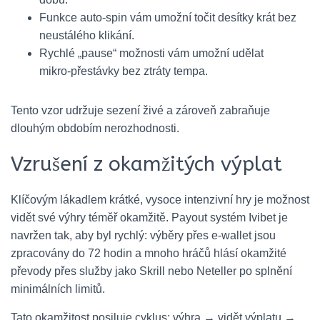
Funkce auto‑spin vám umožní točit desítky krát bez
neustálého klikání.
Rychlé „pause“ možnosti vám umožní udělat
mikro‑přestávky bez ztráty tempa.
Tento vzor udržuje sezení živé a zároveň zabraňuje
dlouhým obdobím nerozhodnosti.
Vzrušení z okamžitých výplat
Klíčovým lákadlem krátké, vysoce intenzivní hry je možnost
vidět své výhry téměř okamžitě. Payout systém Ivibet je
navržen tak, aby byl rychlý: výběry přes e-wallet jsou
zpracovány do 72 hodin a mnoho hráčů hlásí okamžité
převody přes služby jako Skrill nebo Neteller po splnění
minimálních limitů.
Tato okamžitost posiluje cyklus: výhra → vidět výplatu →