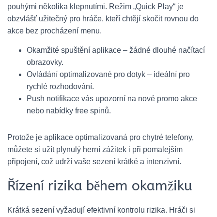
pouhými několika klepnutími. Režim „Quick Play“ je
obzvlášť užitečný pro hráče, kteří chtějí skočit rovnou do
akce bez procházení menu.
Okamžité spuštění aplikace – žádné dlouhé načítací
obrazovky.
Ovládání optimalizované pro dotyk – ideální pro
rychlé rozhodování.
Push notifikace vás upozorní na nové promo akce
nebo nabídky free spinů.
Protože je aplikace optimalizovaná pro chytré telefony,
můžete si užít plynulý herní zážitek i při pomalejším
připojení, což udrží vaše sezení krátké a intenzivní.
Řízení rizika během okamžiku
Krátká sezení vyžadují efektivní kontrolu rizika. Hráči si