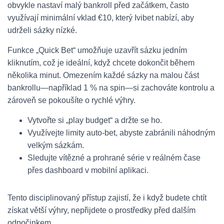
obvykle nastaví malý bankroll před začátkem, často
využívají minimální vklad €10, který Ivibet nabízí, aby
udrželi sázky nízké.
Funkce „Quick Bet“ umožňuje uzavřít sázku jedním
kliknutím, což je ideální, když chcete dokončit během
několika minut. Omezením každé sázky na malou část
bankrollu—například 1 % na spin—si zachováte kontrolu a
zároveň se pokoušíte o rychlé výhry.
Vytvořte si „play budget“ a držte se ho.
Využívejte limity auto‑bet, abyste zabránili náhodným
velkým sázkám.
Sledujte vítězné a prohrané série v reálném čase
přes dashboard v mobilní aplikaci.
Tento disciplinovaný přístup zajistí, že i když budete chtít
získat větší výhry, nepřijdete o prostředky před dalším
odpočinkem.