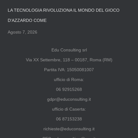
LA TECNOLOGIA RIVOLUZIONA IL MONDO DEL GIOCO
D'AZZARDO COME
Agosto 7, 2026
Edu Consulting srl
Via XX Settembre, 118 – 00187, Roma (RM)
Partita IVA: 15050081007
ufficio di Roma:
06 92915268
gdpr@educonsulting.it
ufficio di Caserta:
06 87153238
richieste@educonsulting.it