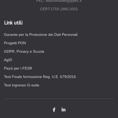
PEC: educonsulting@pec.it
CERT:1759.1860.2001
Link utili
Garante per la Protezione dei Dati Personali
Progetti PON
GDPR, Privacy e Scuola
AgID
Pazzi per i FESR
Test Finale formazione Reg. U.E. 679/2016
Test ingresso G-suite