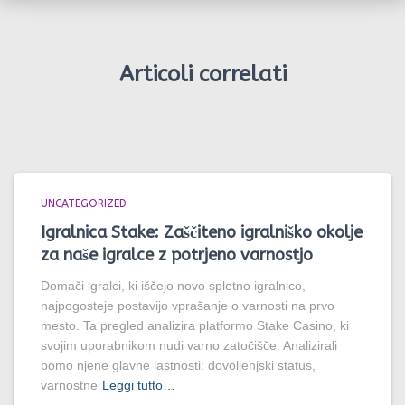
Articoli correlati
UNCATEGORIZED
Igralnica Stake: Zaščiteno igralniško okolje
za naše igralce z potrjeno varnostjo
Domači igralci, ki iščejo novo spletno igralnico,
najpogosteje postavijo vprašanje o varnosti na prvo
mesto. Ta pregled analizira platformo Stake Casino, ki
svojim uporabnikom nudi varno zatočišče. Analizirali
bomo njene glavne lastnosti: dovoljenjski status,
varnostne
Leggi tutto…