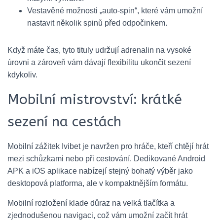
Vestavěné možnosti „auto‑spin“, které vám umožní
nastavit několik spinů před odpočinkem.
Když máte čas, tyto tituly udržují adrenalin na vysoké
úrovni a zároveň vám dávají flexibilitu ukončit sezení
kdykoliv.
Mobilní mistrovství: krátké
sezení na cestách
Mobilní zážitek Ivibet je navržen pro hráče, kteří chtějí hrát
mezi schůzkami nebo při cestování. Dedikované Android
APK a iOS aplikace nabízejí stejný bohatý výběr jako
desktopová platforma, ale v kompaktnějším formátu.
Mobilní rozložení klade důraz na velká tlačítka a
zjednodušenou navigaci, což vám umožní začít hrát