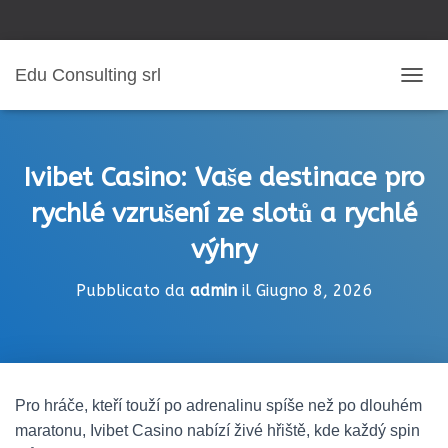
Edu Consulting srl
N
A
V
I
G
Ivibet Casino: Vaše destinace pro
A
Z
rychlé vzrušení ze slotů a rychlé
I
výhry
O
N
E
Pubblicato da
admin
il
Giugno 8, 2026
T
O
G
G
L
E
Pro hráče, kteří touží po adrenalinu spíše než po dlouhém
maratonu, Ivibet Casino nabízí živé hřiště, kde každý spin