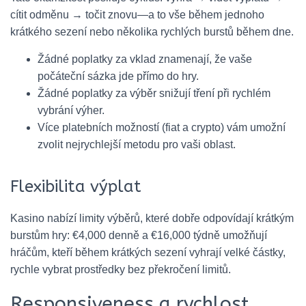
cítit odměnu → točit znovu—a to vše během jednoho
krátkého sezení nebo několika rychlých burstů během dne.
Žádné poplatky za vklad znamenají, že vaše
počáteční sázka jde přímo do hry.
Žádné poplatky za výběr snižují tření při rychlém
vybrání výher.
Více platebních možností (fiat a crypto) vám umožní
zvolit nejrychlejší metodu pro vaši oblast.
Flexibilita výplat
Kasino nabízí limity výběrů, které dobře odpovídají krátkým
burstům hry: €4,000 denně a €16,000 týdně umožňují
hráčům, kteří během krátkých sezení vyhrají velké částky,
rychle vybrat prostředky bez překročení limitů.
Responsiveness a rychlost