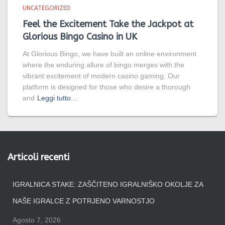
UNCATEGORIZED
Feel the Excitement Take the Jackpot at
Glorious Bingo Casino in UK
At Glorious Bingo, we have built an online environment
where the enduring allure of bingo merges with the
vibrant excitement of modern casino gaming. Our
platform is designed for those who desire a thorough
and
Leggi tutto…
Articoli recenti
IGRALNICA STAKE: ZAŠČITENO IGRALNIŠKO OKOLJE ZA
NAŠE IGRALCE Z POTRJENO VARNOSTJO
Agosto 7, 2026