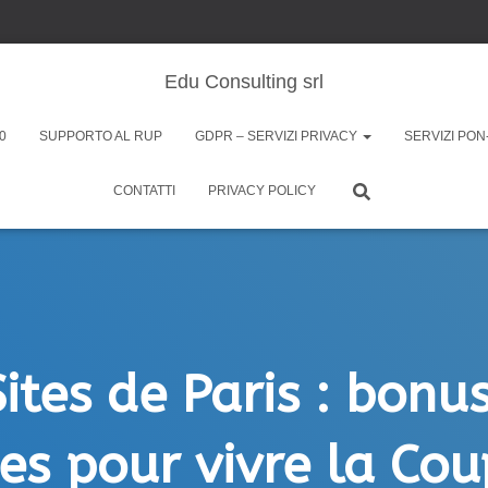
Edu Consulting srl
0
SUPPORTO AL RUP
GDPR – SERVIZI PRIVACY
SERVIZI PON
CONTATTI
PRIVACY POLICY
ites de Paris : bonus
es pour vivre la Co