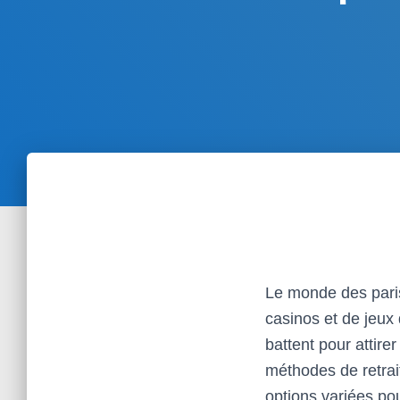
Le monde des paris
casinos et de jeux
battent pour attire
méthodes de retra
options variées po