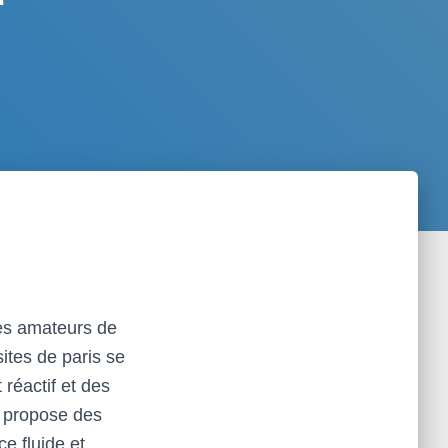
les amateurs de
ites de paris se
 réactif et des
 propose des
e fluide et