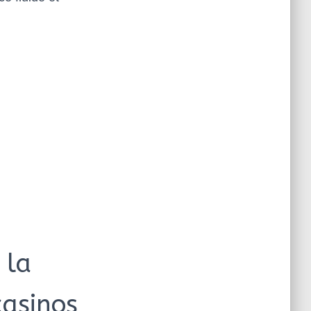
 la
casinos