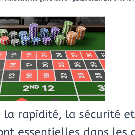
la rapidité, la sécurité et
ont essentielles dans les 