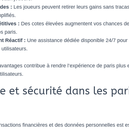
des :
Les joueurs peuvent retirer leurs gains sans traca
lifiés.
itives :
Des cotes élevées augmentent vos chances de
os paris.
t Réactif :
Une assistance dédiée disponible 24/7 pour
utilisateurs.
avantages contribue à rendre l’expérience de paris plus
tilisateurs.
e et sécurité dans les par
nsactions financières et des données personnelles est es