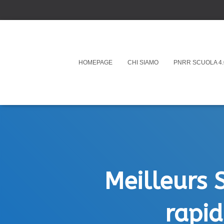
HOMEPAGE
CHI SIAMO
PNRR SCUOLA 4.
Meilleurs S
rapid