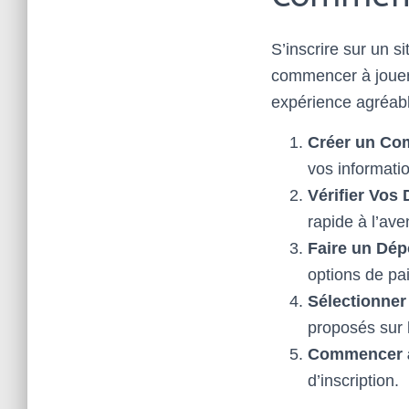
S’inscrire sur un s
commencer à jouer,
expérience agréab
Créer un Com
vos informati
Vérifier Vos D
rapide à l’aven
Faire un Dép
options de pa
Sélectionner
proposés sur l
Commencer à
d’inscription.