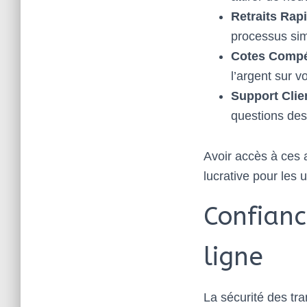
Retraits Rapi
processus simp
Cotes Compét
l’argent sur v
Support Clien
questions des 
Avoir accès à ces 
lucrative pour les u
Confianc
ligne
La sécurité des tra