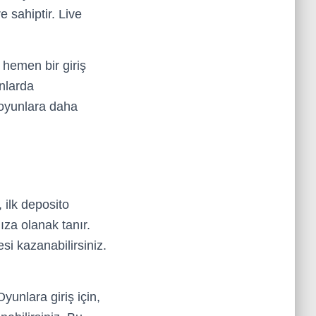
re sahiptir. Live
 hemen bir giriş
unlarda
, oyunlara daha
 ilk deposito
za olanak tanır.
esi kazanabilirsiniz.
yunlara giriş için,