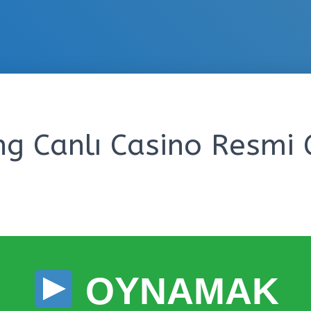
ng Canlı Casino Resmi G
OYNAMAK