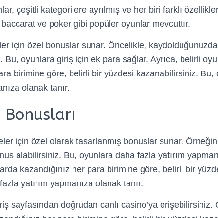
lar, çeşitli kategorilere ayrılmış ve her biri farklı özellikle
, baccarat ve poker gibi popüler oyunlar mevcuttır.
ler için özel bonuslar sunar. Öncelikle, kaydolduğunuzda
. Bu, oyunlara giriş için ek para sağlar. Ayrıca, belirli oy
ra birimine göre, belirli bir yüzdesi kazanabilirsiniz. Bu
nıza olanak tanır.
g Bonusları
eler için özel olarak tasarlanmış bonuslar sunar. Örneğin,
s alabilirsiniz. Bu, oyunlara daha fazla yatırım yapmanı
larda kazandığınız her para birimine göre, belirli bir yüzd
fazla yatırım yapmanıza olanak tanır.
riş sayfasından doğrudan canlı casino’ya erişebilirsiniz. O