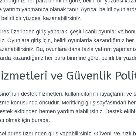
zandığınız her para birimine göre, belirli bir yüzdesi kaza
 yatırım yapmanıza olanak tanır. Ayrıca, belirli oyunlar
belirli bir yüzdesi kazanabilirsiniz.
res üzerinden giriş yaparak, çeşitli canlı oyunlar ve bon
iz. Oyunlara giriş için, belirli oyunlarda kazandığınız her
 kazanabilirsiniz. Bu, oyunlara daha fazla yatırım yapmanı
larda kazandığınız her para birimine göre, belirli bir yüzd
izmetleri ve Güvenlik Polit
no’nun destek hizmetleri, kullanıcıların ihtiyaçlarını ve s
çözme konusunda öncüdür. Meritking giriş sayfasından her
estek ekibinden hemen yardım alabilirsiniz. Destek ekibi 
ı olmak için burada.
el adres üzerinden giriş yapabilirsiniz. Güvenli ve hızlı b