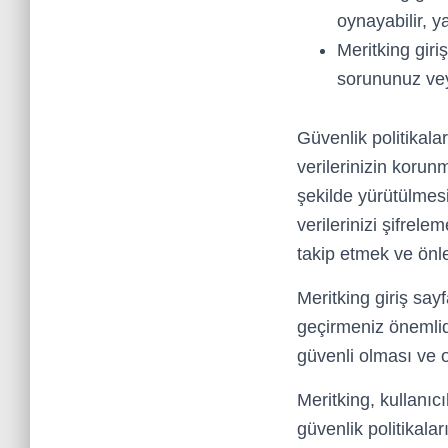
oynayabilir, ya
Meritking gir
sorununuz veya 
Güvenlik politikala
verilerinizin korunm
şekilde yürütülmesi 
verilerinizi şifrel
takip etmek ve ön
Meritking giriş sa
geçirmeniz önemlidir
güvenli olması ve o
Meritking, kullanıc
güvenlik politikalar