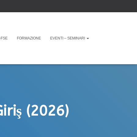
-FSE
FORMAZIONE
EVENTI – SEMINARI
iriş (2026)