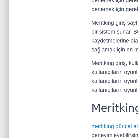
denemek için gereken
denemek için gerekli 
Meritking giriş sayf
bir sistem sunar. B
kaydetmelerine olan
sağlamak için en mo
Meritking giriş, kul
kullanıcıların oyunl
kullanıcıların oyunl
kullanıcıların oyun
Meritkin
meritking güncel a
deneyimleyebilirsin