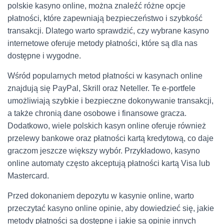
polskie kasyno online, można znaleźć różne opcje
płatności, które zapewniają bezpieczeństwo i szybkość
transakcji. Dlatego warto sprawdzić, czy wybrane kasyno
internetowe oferuje metody płatności, które są dla nas
dostępne i wygodne.
Wśród popularnych metod płatności w kasynach online
znajdują się PayPal, Skrill oraz Neteller. Te e-portfele
umożliwiają szybkie i bezpieczne dokonywanie transakcji,
a także chronią dane osobowe i finansowe gracza.
Dodatkowo, wiele polskich kasyn online oferuje również
przelewy bankowe oraz płatności kartą kredytową, co daje
graczom jeszcze większy wybór. Przykładowo, kasyno
online automaty często akceptują płatności kartą Visa lub
Mastercard.
Przed dokonaniem depozytu w kasynie online, warto
przeczytać kasyno online opinie, aby dowiedzieć się, jakie
metody płatności są dostępne i jakie są opinie innych