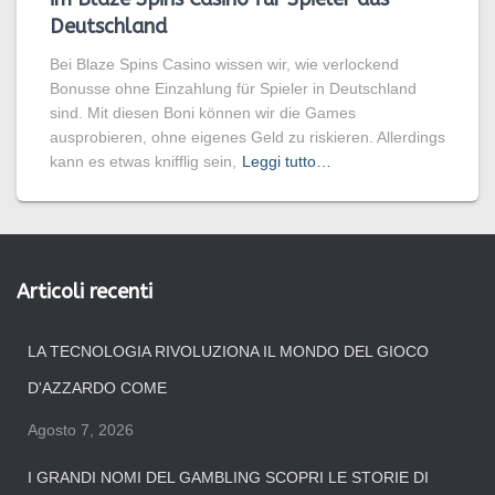
Deutschland
Bei Blaze Spins Casino wissen wir, wie verlockend
Bonusse ohne Einzahlung für Spieler in Deutschland
sind. Mit diesen Boni können wir die Games
ausprobieren, ohne eigenes Geld zu riskieren. Allerdings
kann es etwas knifflig sein,
Leggi tutto…
Articoli recenti
LA TECNOLOGIA RIVOLUZIONA IL MONDO DEL GIOCO
D'AZZARDO COME
Agosto 7, 2026
I GRANDI NOMI DEL GAMBLING SCOPRI LE STORIE DI