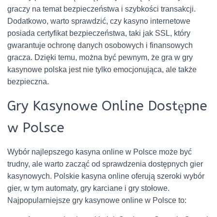
graczy na temat bezpieczeństwa i szybkości transakcji.
Dodatkowo, warto sprawdzić, czy kasyno internetowe
posiada certyfikat bezpieczeństwa, taki jak SSL, który
gwarantuje ochronę danych osobowych i finansowych
gracza. Dzięki temu, można być pewnym, że gra w gry
kasynowe polska jest nie tylko emocjonująca, ale także
bezpieczna.
Gry Kasynowe Online Dostępne
w Polsce
Wybór najlepszego kasyna online w Polsce może być
trudny, ale warto zacząć od sprawdzenia dostępnych gier
kasynowych. Polskie kasyna online oferują szeroki wybór
gier, w tym automaty, gry karciane i gry stołowe.
Najpopularniejsze gry kasynowe online w Polsce to: