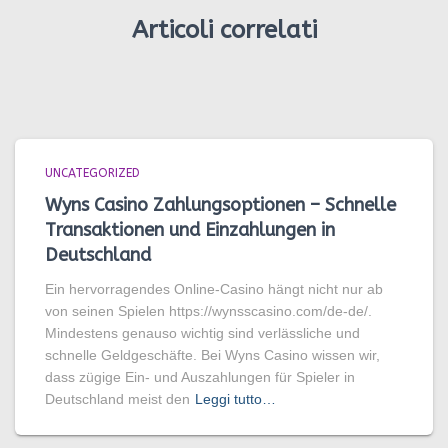
Articoli correlati
UNCATEGORIZED
Wyns Casino Zahlungsoptionen – Schnelle
Transaktionen und Einzahlungen in
Deutschland
Ein hervorragendes Online-Casino hängt nicht nur ab
von seinen Spielen https://wynsscasino.com/de-de/.
Mindestens genauso wichtig sind verlässliche und
schnelle Geldgeschäfte. Bei Wyns Casino wissen wir,
dass zügige Ein- und Auszahlungen für Spieler in
Deutschland meist den
Leggi tutto…