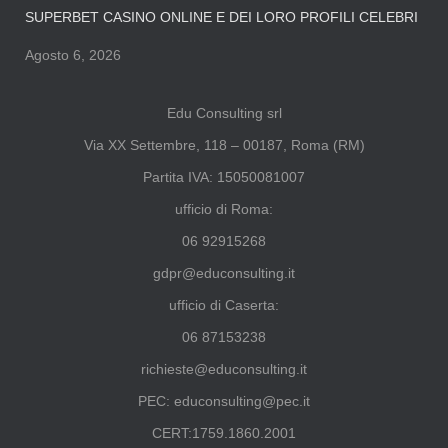
SUPERBET CASINO ONLINE E DEI LORO PROFILI CELEBRI
Agosto 6, 2026
Edu Consulting srl
Via XX Settembre, 118 – 00187, Roma (RM)
Partita IVA: 15050081007
ufficio di Roma:
06 92915268
gdpr@educonsulting.it
ufficio di Caserta:
06 87153238
richieste@educonsulting.it
PEC: educonsulting@pec.it
CERT:1759.1860.2001