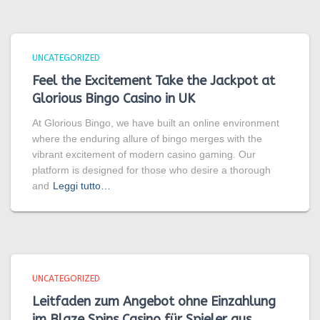
UNCATEGORIZED
Feel the Excitement Take the Jackpot at
Glorious Bingo Casino in UK
At Glorious Bingo, we have built an online environment
where the enduring allure of bingo merges with the
vibrant excitement of modern casino gaming. Our
platform is designed for those who desire a thorough
and
Leggi tutto…
UNCATEGORIZED
Leitfaden zum Angebot ohne Einzahlung
im Blaze Spins Casino für Spieler aus