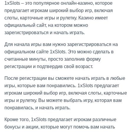
1xSlots – это популярное онлайн-казино, которое
предлагает игрокам широкий выбор игр, включая
слоты, карточные игры и рулетку. Казино имеет
официальный сайт, на котором можно
зарегистрироваться и начать играть.
Для начала игры вам нужно зарегистрироваться на
официальном сайте 1xSlots. Это можно сделать в
считанные минуты, просто заполнив форму
регистрации и подтвердив свой возраст.
После регистрации вы сможете начать играть в любые
игры, которые вам понравились. 1xSlots предлагает
игрокам широкий выбор игр, включая слоты, карточные
игры и рулетку. Вы можете выбрать игру, которая вам
понравилась, и начать играть.
Кроме того, 1xSlots предлагает игрокам различные
бонусы и акции, которые могут помочь вам начать