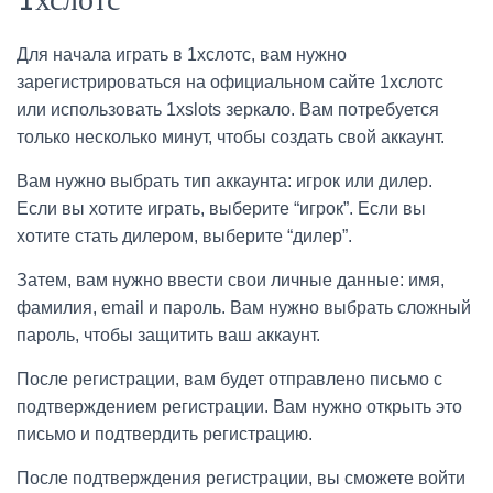
Для начала играть в 1хслотс, вам нужно
зарегистрироваться на официальном сайте 1хслотс
или использовать 1xslots зеркало. Вам потребуется
только несколько минут, чтобы создать свой аккаунт.
Вам нужно выбрать тип аккаунта: игрок или дилер.
Если вы хотите играть, выберите “игрок”. Если вы
хотите стать дилером, выберите “дилер”.
Затем, вам нужно ввести свои личные данные: имя,
фамилия, email и пароль. Вам нужно выбрать сложный
пароль, чтобы защитить ваш аккаунт.
После регистрации, вам будет отправлено письмо с
подтверждением регистрации. Вам нужно открыть это
письмо и подтвердить регистрацию.
После подтверждения регистрации, вы сможете войти