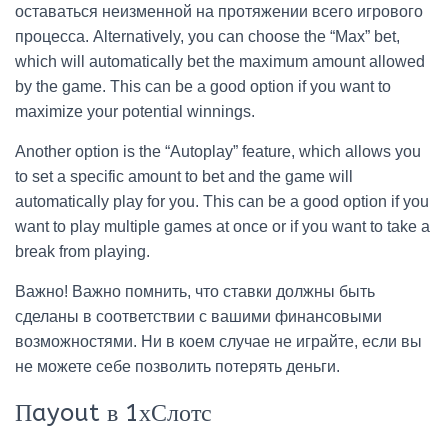
оставаться неизменной на протяжении всего игрового
процесса. Alternatively, you can choose the “Max” bet,
which will automatically bet the maximum amount allowed
by the game. This can be a good option if you want to
maximize your potential winnings.
Another option is the “Autoplay” feature, which allows you
to set a specific amount to bet and the game will
automatically play for you. This can be a good option if you
want to play multiple games at once or if you want to take a
break from playing.
Важно! Важно помнить, что ставки должны быть
сделаны в соответствии с вашими финансовыми
возможностями. Ни в коем случае не играйте, если вы
не можете себе позволить потерять деньги.
Пayout в 1хСлотс