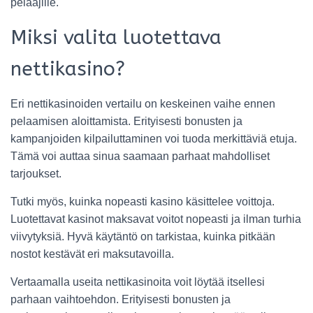
pelaajille.
Miksi valita luotettava
nettikasino?
Eri nettikasinoiden vertailu on keskeinen vaihe ennen
pelaamisen aloittamista. Erityisesti bonusten ja
kampanjoiden kilpailuttaminen voi tuoda merkittäviä etuja.
Tämä voi auttaa sinua saamaan parhaat mahdolliset
tarjoukset.
Tutki myös, kuinka nopeasti kasino käsittelee voittoja.
Luotettavat kasinot maksavat voitot nopeasti ja ilman turhia
viivytyksiä. Hyvä käytäntö on tarkistaa, kuinka pitkään
nostot kestävät eri maksutavoilla.
Vertaamalla useita nettikasinoita voit löytää itsellesi
parhaan vaihtoehdon. Erityisesti bonusten ja