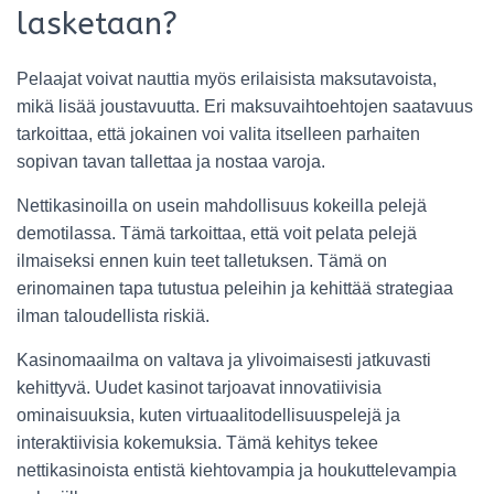
lasketaan?
Pelaajat voivat nauttia myös erilaisista maksutavoista,
mikä lisää joustavuutta. Eri maksuvaihtoehtojen saatavuus
tarkoittaa, että jokainen voi valita itselleen parhaiten
sopivan tavan tallettaa ja nostaa varoja.
Nettikasinoilla on usein mahdollisuus kokeilla pelejä
demotilassa. Tämä tarkoittaa, että voit pelata pelejä
ilmaiseksi ennen kuin teet talletuksen. Tämä on
erinomainen tapa tutustua peleihin ja kehittää strategiaa
ilman taloudellista riskiä.
Kasinomaailma on valtava ja ylivoimaisesti jatkuvasti
kehittyvä. Uudet kasinot tarjoavat innovatiivisia
ominaisuuksia, kuten virtuaalitodellisuuspelejä ja
interaktiivisia kokemuksia. Tämä kehitys tekee
nettikasinoista entistä kiehtovampia ja houkuttelevampia