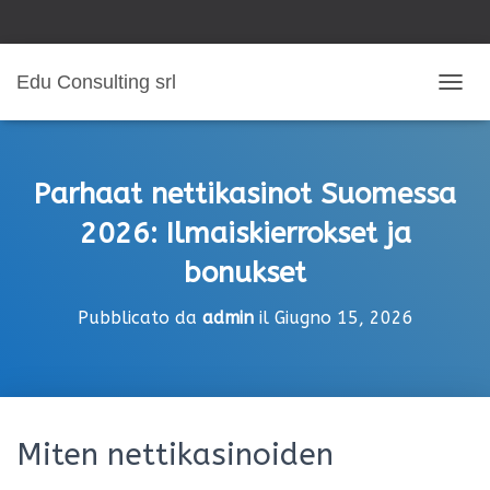
Edu Consulting srl
N
A
V
I
G
Parhaat nettikasinot Suomessa
A
Z
2026: Ilmaiskierrokset ja
I
bonukset
O
N
E
Pubblicato da
admin
il
Giugno 15, 2026
T
O
G
G
L
E
Miten nettikasinoiden