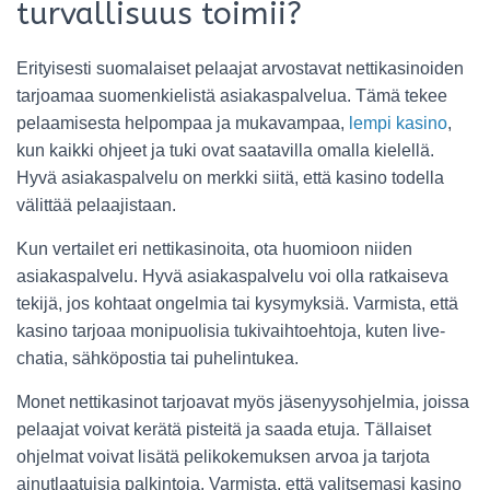
turvallisuus toimii?
Erityisesti suomalaiset pelaajat arvostavat nettikasinoiden
tarjoamaa suomenkielistä asiakaspalvelua. Tämä tekee
pelaamisesta helpompaa ja mukavampaa,
lempi kasino
,
kun kaikki ohjeet ja tuki ovat saatavilla omalla kielellä.
Hyvä asiakaspalvelu on merkki siitä, että kasino todella
välittää pelaajistaan.
Kun vertailet eri nettikasinoita, ota huomioon niiden
asiakaspalvelu. Hyvä asiakaspalvelu voi olla ratkaiseva
tekijä, jos kohtaat ongelmia tai kysymyksiä. Varmista, että
kasino tarjoaa monipuolisia tukivaihtoehtoja, kuten live-
chatia, sähköpostia tai puhelintukea.
Monet nettikasinot tarjoavat myös jäsenyysohjelmia, joissa
pelaajat voivat kerätä pisteitä ja saada etuja. Tällaiset
ohjelmat voivat lisätä pelikokemuksen arvoa ja tarjota
ainutlaatuisia palkintoja. Varmista, että valitsemasi kasino